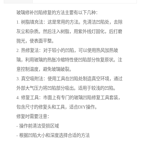
玻璃修补凹陷修复的方法主要有以下几种：
1. 树脂填充法：这是常用的方法。先清洁凹陷处，去除
灰尘和杂质。然后注入树脂，用紫外线灯固化，后打磨
抛光，使表面平整。
2. 热修复法：对于较小的凹陷，可以使用热风加热玻
璃，利用玻璃的热胀冷缩特性使凹陷部分恢复原状。注
意控制温度，避免玻璃破裂。
3. 真空吸附法：使用工具在凹陷处制造真空环境，通过
外部大气压力将凹陷部分吸出。适用于较浅的凹陷。
4. 修复工具：市面上有专门的玻璃凹陷修复工具套装，
包含尺寸的修复头和工具，适合DIY操作。
修复时需要注意：
- 操作前清洁受损区域
- 根据凹陷大小和深度选择合适的方法