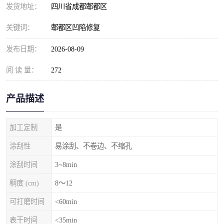
发货地址：
四川省成都郫都区
关键词：
郫都区凹陷修复
发布日期：
2026-08-09
阅 读 量：
272
产品描述
加工定制
是
涂刮性
易涂刮、不卷边、不缩孔
涂刮时间
3~8min
稠度 (cm)
8～12
可打磨时间
<60min
表干时间
<35min