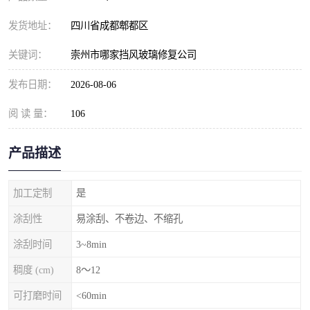
发货地址：
四川省成都郫都区
关键词：
崇州市哪家挡风玻璃修复公司
发布日期：
2026-08-06
阅 读 量：
106
产品描述
加工定制
是
涂刮性
易涂刮、不卷边、不缩孔
涂刮时间
3~8min
稠度 (cm)
8～12
可打磨时间
<60min