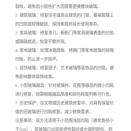
裂纹，避免因小损伤扩大而需要更换整块玻璃。
2. 建筑玻璃：修复住宅或商业建筑的门窗、幕墙玻璃上
的凹陷或轻微破损，保持美观并延长使用寿命。
3. 家具玻璃：修复茶几、橱柜门等家具玻璃表面的凹陷
或磕碰痕迹，恢复平整外观。
4. 家电玻璃：处理冰箱面板、烤箱门等家电玻璃的轻微
凹陷，防止进一步损坏。
5. 装饰玻璃：修复镜子、艺术玻璃等装饰品的凹陷，避
免影响整体装饰效果。
6. 小型玻璃器皿：针对玻璃杯、花瓶等器皿的微小凹陷
进行修复，但需根据器皿厚度和损伤程度判断可行性。
7. 历史保护：在文物或历史建筑修复中，对具有保留价
值的旧玻璃进行凹陷修复，减少替换需求。
注意事项：该方法适用于小范围浅层凹陷（通常直径小
于5cm），若玻璃已出现穿透性裂纹或大面积损伤，则