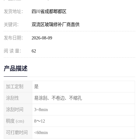
发货地址：
四川省成都郫都区
关键词：
双流区玻璃修补厂商直供
发布日期：
2026-08-09
阅 读 量：
62
产品描述
加工定制
是
涂刮性
易涂刮、不卷边、不缩孔
涂刮时间
3~8min
稠度 (cm)
8～12
可打磨时间
<60min