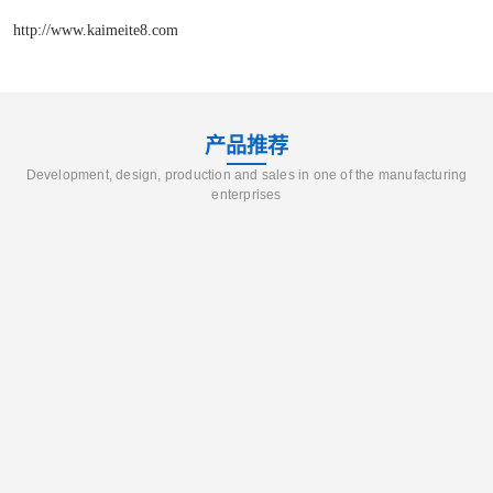
http://www.kaimeite8.com
产品推荐
Development, design, production and sales in one of the manufacturing
enterprises