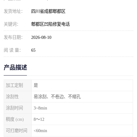
发货地址：
四川省成都郫都区
关键词：
郫都区凹陷修复电话
发布日期：
2026-08-10
阅 读 量：
65
产品描述
加工定制
是
涂刮性
易涂刮、不卷边、不缩孔
涂刮时间
3~8min
稠度 (cm)
8～12
可打磨时间
<60min