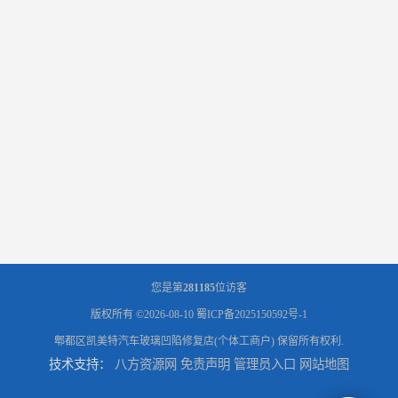
您是第
281185
位访客
版权所有 ©2026-08-10
蜀ICP备2025150592号-1
郫都区凯美特汽车玻璃凹陷修复店(个体工商户)
保留所有权利.
技术支持：
八方资源网
免责声明
管理员入口
网站地图