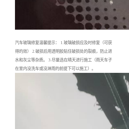
汽车玻璃修复温馨提示： 1.玻璃破损应及时修复（可获
得的效） 2.破损后用透明胶贴住破损处的裂痕，防止进
水和灰尘等杂质。 3.尽量选在晴天进行施工（雨天车子
在室内没洗车或没淋雨的前提下可以施工）。