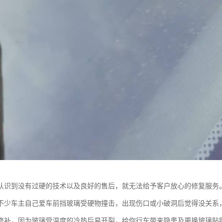
认识到没有过硬的技术以及良好的售后，就无法给予客户放心的修复服务
不少车主自己爱车前挡玻璃受硬物撞击，出现伤口或小破洞后觉得没关系
修补，因为玻璃受温度的冷热后易开裂，给你行车带来隐患及更换玻璃贴