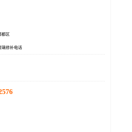
郫都区
玻璃修补电话
2576