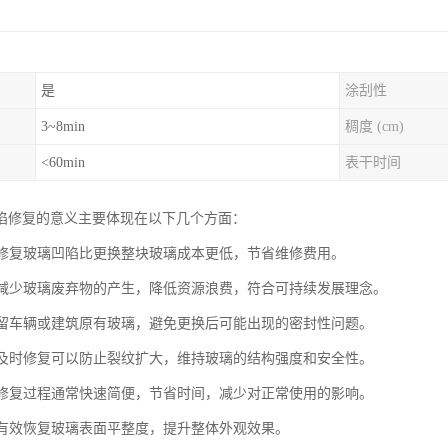
是
涂刮性
3~8min
稠度 (cm)
<60min
表干时间
陷修复的意义主要体现在以下几个方面：
性：修复玻璃凹陷比更换整块玻璃成本更低，节省维修费用。
性：减少玻璃废弃物的产生，降低资源浪费，符合可持续发展理念。
：保留车辆或建筑原有玻璃，避免更换后可能出现的密封性问题。
性：及时修复可以防止裂纹扩大，维持玻璃的结构强度和安全性。
性：修复过程通常快速简便，节省时间，减少对正常使用的影响。
性：有效恢复玻璃表面平整度，提升整体外观效果。