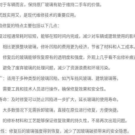
性：对于车辆而言，保持原厂玻璃有助于维持二手车的价值。
式既实用又，是现代维修技术的重要应用。
陷修复的特点主要包括以下几点：
：修复过程通常耗时较短，能够在短时间内完成，减少对车辆或建筑使用的影
较低：相比更换整块玻璃，修补凹陷的费用更为经济，节省了材料和人工成本
原貌：修复后的玻璃能够恢复原有的透明度和强度，外观上几乎看不出修补痕
节能：避免了废弃玻璃的处理问题，减少了资源浪费和环境污染。
范围广：适用于多种类型的玻璃凹陷，如汽车挡风玻璃、建筑玻璃等。
性强：需要工具和技术人员进行操作，确保修复效果和安全性。
使用寿命：及时修复可以防止凹陷进一步扩大，延长玻璃的使用寿命。
拆卸：大多数情况下无需拆卸玻璃，直接在原位进行修复，方便快捷。
持久：的修补材料和工艺能够保证修复效果的持久性，不易再次出现问题。
升安全性：修复后的玻璃强度得到恢复，减少了因玻璃破损带来的安全隐患。