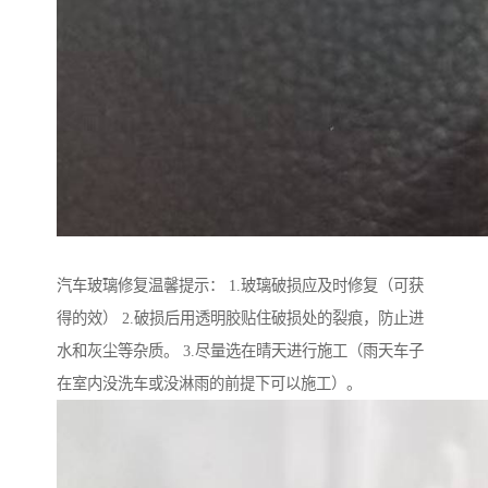
汽车玻璃修复温馨提示： 1.玻璃破损应及时修复（可获
得的效） 2.破损后用透明胶贴住破损处的裂痕，防止进
水和灰尘等杂质。 3.尽量选在晴天进行施工（雨天车子
在室内没洗车或没淋雨的前提下可以施工）。