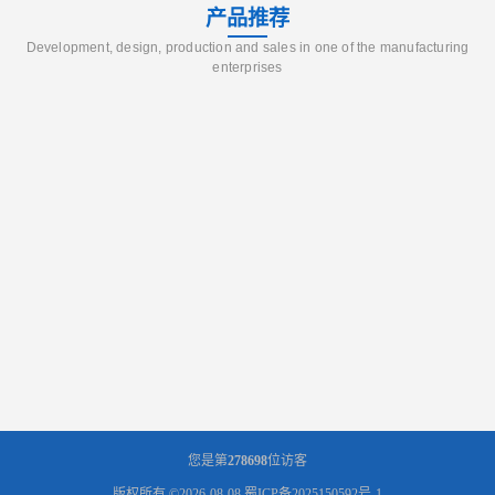
产品推荐
Development, design, production and sales in one of the manufacturing
enterprises
您是第
278698
位访客
版权所有 ©2026-08-08
蜀ICP备2025150592号-1