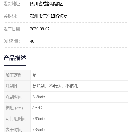
发货地址：
四川省成都郫都区
关键词：
彭州市汽车凹陷修复
发布日期：
2026-08-07
阅 读 量：
46
产品描述
加工定制
是
涂刮性
易涂刮、不卷边、不缩孔
涂刮时间
3~8min
稠度 (cm)
8～12
可打磨时间
<60min
表干时间
<35min