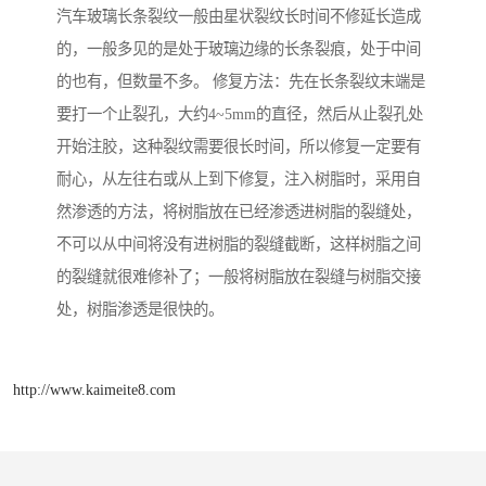
汽车玻璃长条裂纹一般由星状裂纹长时间不修延长造成
的，一般多见的是处于玻璃边缘的长条裂痕，处于中间
的也有，但数量不多。 修复方法：先在长条裂纹末端是
要打一个止裂孔，大约4~5mm的直径，然后从止裂孔处
开始注胶，这种裂纹需要很长时间，所以修复一定要有
耐心，从左往右或从上到下修复，注入树脂时，采用自
然渗透的方法，将树脂放在已经渗透进树脂的裂缝处，
不可以从中间将没有进树脂的裂缝截断，这样树脂之间
的裂缝就很难修补了；一般将树脂放在裂缝与树脂交接
处，树脂渗透是很快的。
http://www.kaimeite8.com