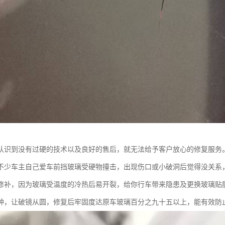
认识到没有过硬的技术以及良好的售后，就无法给予客户放心的修复服务
不少车主自己爱车前挡玻璃受硬物撞击，出现伤口或小破洞后觉得没关系
修补，因为玻璃受温度的冷热后易开裂，给你行车带来隐患及更换玻璃贴
钟，让破镜从圆，修复后牢固度达原车玻璃百分之九十五以上，能有效防