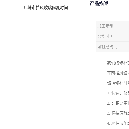
产品描述
邛崃市挡风玻璃修复时间
加工定制
涂刮时间
可打磨时间
我们的修补
车前挡风玻
玻璃修补凹
1. 快速
2. ：相
3. 保持
4. 环保