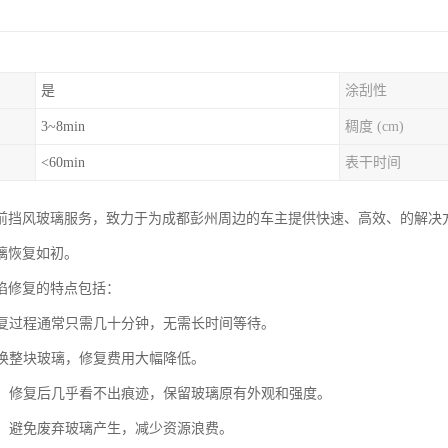
是
涂刮性
3~8min
稠度 (cm)
<60min
表干时间
前挡风玻璃服务，致力于为成都彭州周边的车主提供快速、高效、的解决
璃恢复如初。
陷修复的特点包括：
：修复过程通常只需几十分钟，无需长时间等待。
比更换整块玻璃，修复费用大幅降低。
原貌：修复后几乎看不出痕迹，保留玻璃原有外观和强度。
节能：避免废弃玻璃产生，减少资源浪费。