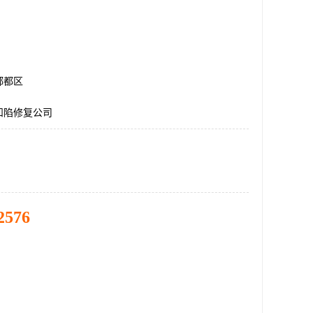
郫都区
凹陷修复公司
2576