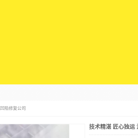
车凹陷修复公司
技术精湛 匠心独运