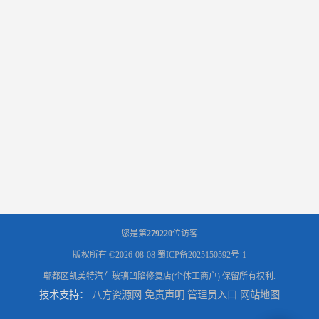
您是第
279220
位访客
版权所有 ©2026-08-08
蜀ICP备2025150592号-1
郫都区凯美特汽车玻璃凹陷修复店(个体工商户)
保留所有权利.
技术支持：
八方资源网
免责声明
管理员入口
网站地图