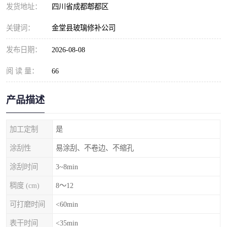
发货地址：
四川省成都郫都区
关键词：
金堂县玻璃修补公司
发布日期：
2026-08-08
阅 读 量：
66
产品描述
加工定制
是
涂刮性
易涂刮、不卷边、不缩孔
涂刮时间
3~8min
稠度 (cm)
8～12
可打磨时间
<60min
表干时间
<35min