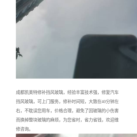
成都凯美特修补挡风玻璃，经验丰富技术强，修复汽车
挡风玻璃，可上门服务，修补时间短，大致在40分钟左
右，不耽误您用车，价格合理，避免了因玻璃的小伤害
而换掉整块玻璃的麻烦，为您省时，省力省钱，欢迎维
修咨询。