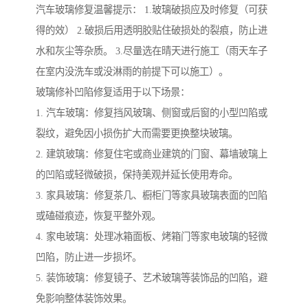
汽车玻璃修复温馨提示： 1.玻璃破损应及时修复（可获
得的效） 2.破损后用透明胶贴住破损处的裂痕，防止进
水和灰尘等杂质。 3.尽量选在晴天进行施工（雨天车子
在室内没洗车或没淋雨的前提下可以施工）。
玻璃修补凹陷修复适用于以下场景：
1. 汽车玻璃：修复挡风玻璃、侧窗或后窗的小型凹陷或
裂纹，避免因小损伤扩大而需要更换整块玻璃。
2. 建筑玻璃：修复住宅或商业建筑的门窗、幕墙玻璃上
的凹陷或轻微破损，保持美观并延长使用寿命。
3. 家具玻璃：修复茶几、橱柜门等家具玻璃表面的凹陷
或磕碰痕迹，恢复平整外观。
4. 家电玻璃：处理冰箱面板、烤箱门等家电玻璃的轻微
凹陷，防止进一步损坏。
5. 装饰玻璃：修复镜子、艺术玻璃等装饰品的凹陷，避
免影响整体装饰效果。