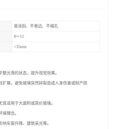
易涂刮、不卷边、不缩孔
8～12
<35min
复平整光滑的状态，提升视觉效果。
裂纹扩展，避免玻璃突然碎裂造成人身伤害或财产损
，尤其适用于大面积或高价玻璃。
环保理念。
不影响车窗升降、建筑采光等。