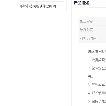
产品描述
邛崃市挡风玻璃修复时间
加工定制
涂刮时间
可打磨时间
玻璃修补凹
1. 恢复
2. 保障
失。
3. 节约
4. 延长
5. 保持