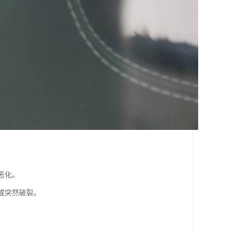
恶化。
或突然破裂。