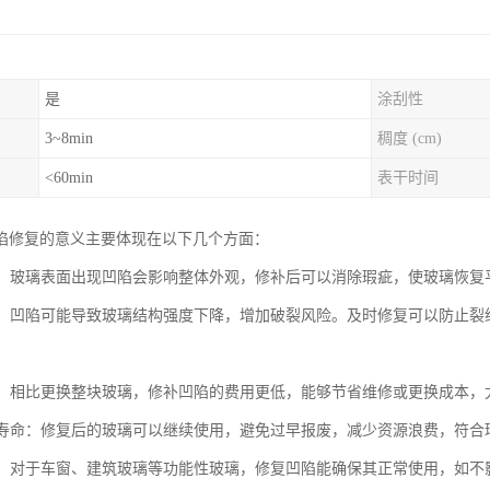
是
涂刮性
3~8min
稠度 (cm)
<60min
表干时间
陷修复的意义主要体现在以下几个方面：
美观：玻璃表面出现凹陷会影响整体外观，修补后可以消除瑕疵，使玻璃恢
安全：凹陷可能导致玻璃结构强度下降，增加破裂风险。及时修复可以防止
成本：相比更换整块玻璃，修补凹陷的费用更低，能够节省维修或更换成本
使用寿命：修复后的玻璃可以继续使用，避免过早报废，减少资源浪费，符合
功能：对于车窗、建筑玻璃等功能性玻璃，修复凹陷能确保其正常使用，如