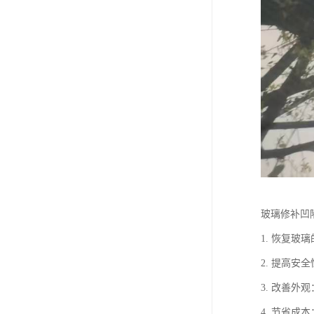
玻璃修补凹
1. 恢复
2. 提高
3. 改善
4. 节省