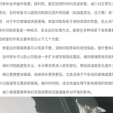
：现代修补技术操作简便，耗时短，能在较短时间内完成修复，减少对正常生
问题恶化：及时修复可以避免凹陷部位因外界因素（如温度变化、压力等）
密封性：对于中空玻璃或夹层玻璃，修复凹陷有助于保持其密封性能，防止进
修补凹陷修复是一种经济、安全且的处理方式，能够在多种场景下发挥重
陷修复的作用主要体现在以下几个方面：
外观：修复后的玻璃表面可以恢复平整，消除凹陷带来的视觉瑕疵，提升整体
强度：及时修补可以防止凹陷进一步扩大或导致裂纹蔓延，维持玻璃原有的结
恶化：填补凹陷能避免灰尘、水分等杂质进入损伤部位，降低因温度变化或
成本：相比更换整块玻璃，局部修补费用更低，尤其适用于汽车挡风玻璃或
：修补过程通常无需拆卸玻璃，操作时间短，适合快速处理不影响使用的轻微
意义：减少玻璃更换带来的资源浪费和旧玻璃废弃对环境的影响。