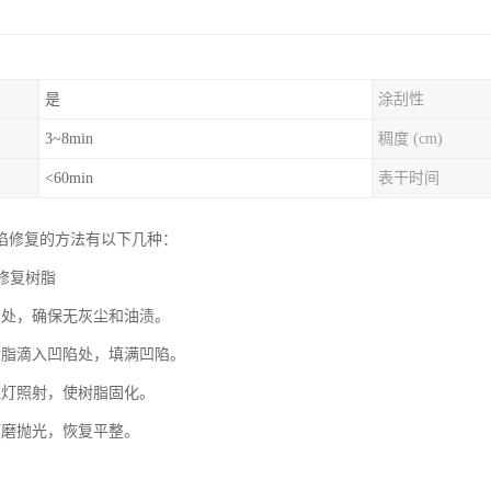
是
涂刮性
3~8min
稠度 (cm)
<60min
表干时间
陷修复的方法有以下几种：
璃修复树脂
陷处，确保无灰尘和油渍。
树脂滴入凹陷处，填满凹陷。
线灯照射，使树脂固化。
打磨抛光，恢复平整。