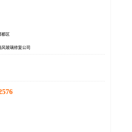
郫都区
挡风玻璃修复公司
2576