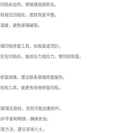
对凹陷处加热，使玻璃局部软化。
轻轻按压凹陷处，使其恢复平整。
制温度，避免玻璃破裂。
玻璃凹陷修复工具，如吸盘或顶针。
固定在凹陷处，施加压力或拉力，使凹陷恢复。
行修复困难，建议联系玻璃修复服务。
经验和工具，能更有效地修复凹陷。
确保玻璃无裂纹，否则可能加重损坏。
戴防护手套和眼镜，确保安全。
定修复方法，建议咨询人士。