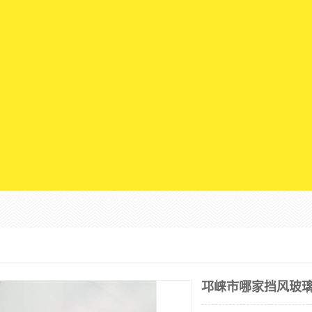
邛崃市哪家挡风玻