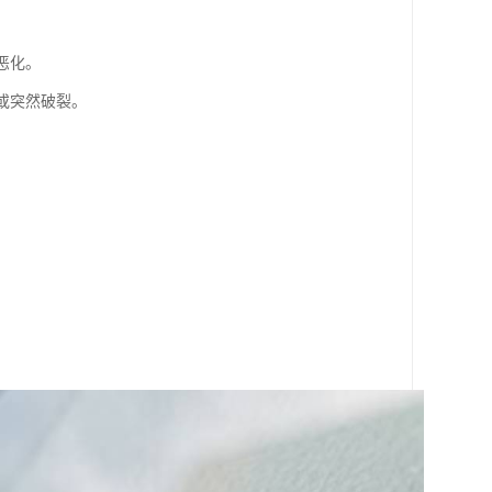
恶化。
或突然破裂。