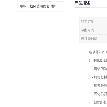
产品描述
邛崃市挡风玻璃修复时间
加工定制
涂刮时间
可打磨时间
玻璃修补凹
1. 使用玻
- 清洁凹
- 将修复
- 用紫外
- 固化后
2. 热修复法