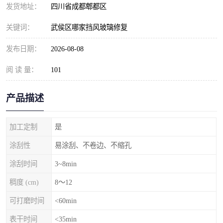
发货地址：
四川省成都郫都区
关键词：
武侯区哪家挡风玻璃修复
发布日期：
2026-08-08
阅 读 量：
101
产品描述
加工定制
是
涂刮性
易涂刮、不卷边、不缩孔
涂刮时间
3~8min
稠度 (cm)
8～12
可打磨时间
<60min
表干时间
<35min