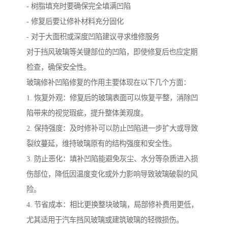
- 树脂填充时要确保完全填满凹陷
- 修复后要让修补材料充分固化
- 对于大面积或深度凹陷建议寻求维修服务
对于挡风玻璃等关键部位的凹陷，即使修复后也应定期
检查，确保安全性。
玻璃修补凹陷修复的作用主要体现在以下几个方面：
1. 恢复外观：修复后的玻璃表面可以恢复平整，消除凹
陷带来的视觉瑕疵，提升整体美观度。
2. 保持强度：及时修补可以防止凹陷进一步扩大或导致
裂纹蔓延，维持玻璃原有的结构强度和安全性。
3. 防止恶化：填补凹陷能避免灰尘、水分等杂质进入损
伤部位，降低因温度变化或外力影响导致玻璃破裂的风
险。
4. 节省成本：相比更换整块玻璃，局部修补费用更低，
尤其适用于汽车挡风玻璃或建筑玻璃的轻微损伤。