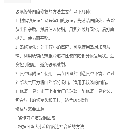
玻璃修补凹陷修复的方法主要有以下几种：
1. 树脂填充法：这是常用的方法。先清洁凹陷处，去除
灰尘和杂质。然后注入树脂，用紫外线灯固化，后打磨
抛光，使表面平整。
2. 热修复法：对于较小的凹陷，可以使用热风加热玻
璃，利用玻璃的热胀冷缩特性使凹陷部分恢复原状。注
意控制温度，避免玻璃破裂。
3. 真空吸附法：使用工具在凹陷处制造真空环境，通过
外部大气压力将凹陷部分吸出。适用于较浅的凹陷。
4. 修复工具：市面上有专门的玻璃凹陷修复工具套装，
包含尺寸的修复头和工具，适合DIY操作。
修复时需要注意：
- 操作前清洁受损区域
- 根据凹陷大小和深度选择合适的方法