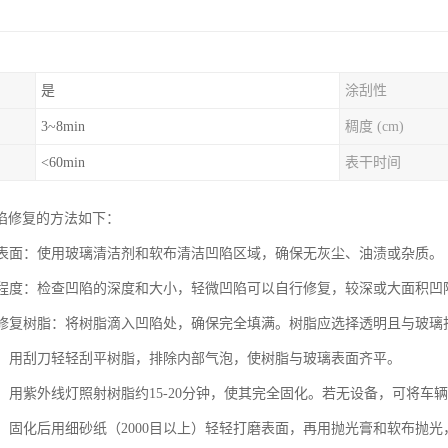
是
涂刮性
3~8min
稠度 (cm)
<60min
表干时间
陷修复的方法如下：
玻璃表面：使用玻璃清洁剂和软布清洁凹陷区域，确保无灰尘、油渍或杂质。
损伤程度：检查凹陷的深度和大小，轻微凹陷可以自行修复，较深或大面积凹
玻璃修复树脂：将树脂滴入凹陷处，确保完全填满。树脂应选择透明且与玻
气泡：用刮刀轻轻刮平树脂，排除内部气泡，使树脂与玻璃表面齐平。
树脂：用紫外线灯照射树脂约15-20分钟，使其完全固化。若无设备，可将车
处理：固化后用细砂纸（2000目以上）轻轻打磨表面，再用抛光膏和软布抛