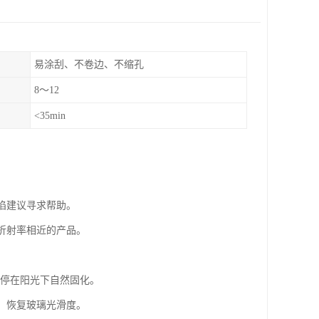
易涂刮、不卷边、不缩孔
8～12
<35min
陷建议寻求帮助。
璃折射率相近的产品。
辆停在阳光下自然固化。
光，恢复玻璃光滑度。