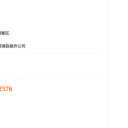
郫都区
玻璃裂痕炸公司
2576