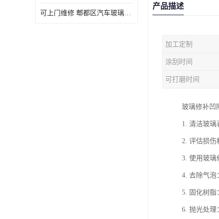
产品描述
可上门维修 郫都区汽车玻璃修补电话
加工定制
涂刮时间
可打磨时间
玻璃修补凹
1. 清洁
2. 评估
3. 使用
4. 去除
5. 固化
6. 抛光