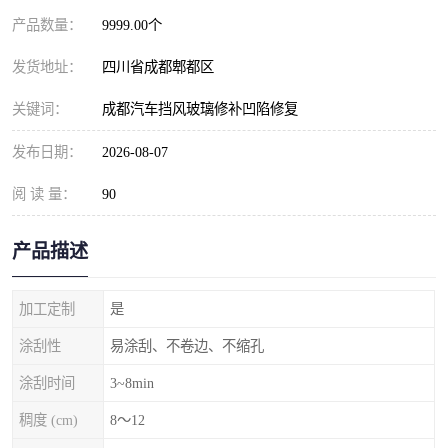
产品数量：
9999.00个
发货地址：
四川省成都郫都区
关键词：
成都汽车挡风玻璃修补凹陷修复
发布日期：
2026-08-07
阅 读 量：
90
产品描述
加工定制
是
涂刮性
易涂刮、不卷边、不缩孔
涂刮时间
3~8min
稠度 (cm)
8～12