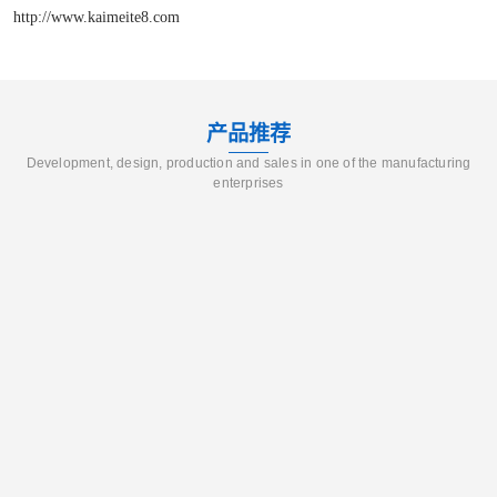
http://www.kaimeite8.com
产品推荐
Development, design, production and sales in one of the manufacturing
enterprises