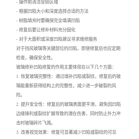
- 操作前清洁受损区域
- 根据凹陷大小和深度选择合适的方法
- 树脂填充时要确保完全填满凹陷
- 修复后要让修补材料充分固化
- 对于大面积或深度凹陷建议寻求维修服务
对于挡风玻璃等关键部位的凹陷，即使修复后也应定期
检查，确保安全性。
玻璃修补凹陷修复的作用主要体现在以下几个方面：
1. 恢复玻璃完整性：通过填补凹陷或裂纹，修复后的玻
璃能重新获得结构上的完整性，减少进一步破裂的风
险。
2. 提升安全性：修复后的玻璃表面更平滑，避免因凹陷
边缘锋利或裂纹扩展导致的潜在伤害，同时防止外力冲
击时玻璃碎片飞溅。
3. 改善视觉效果：修复可显著减少凹陷或裂纹的可见