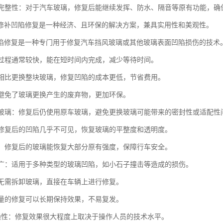
功能完整性：对于汽车玻璃，修复后能继续发挥、防水、隔音等原有功能，
修补凹陷修复是一种经济、且环保的解决方案，兼具实用性和美观性。
陷修复是一种专门用于修复汽车挡风玻璃或其他玻璃表面凹陷损伤的技术
修复过程通常较快，能在短时间内完成，减少等待时间。
性：相比更换整块玻璃，修复凹陷的成本更低，节省费用。
性：避免了玻璃更换产生的废弃物，更加环保。
原厂玻璃：修复后仍使用原车玻璃，避免更换玻璃可能带来的密封性或适配性
性：修复后的凹陷几乎不可见，恢复玻璃的平整度和透明度。
恢复：修复后的玻璃能恢复大部分原有强度，保障行车安全。
范围广：适用于多种类型的玻璃凹陷，如小石子撞击等造成的损伤。
性：无需拆卸玻璃，直接在车辆上进行修复。
性：量的修复可以长期保持效果，不易复发。
术依赖性：修复效果很大程度上取决于操作人员的技术水平。