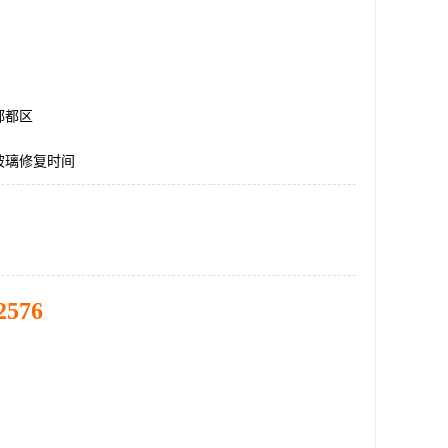
郫都区
玻璃修复时间
2576