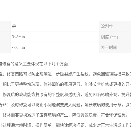
是
涂刮性
3~8min
稠度 (cm)
<60min
表干时间
陷修复的意义主要体现在以下几个方面：
安全性：修复凹陷可以防止玻璃进一步破裂或产生裂纹，避免因玻璃破损导
成本：相比于更换整块玻璃，修补凹陷的费用更低，能够节省维修或更换的
美观：修复后的玻璃能恢复原有的平整度和透明度，避免凹陷影响外观，提升
使用寿命：及时修复可以防止小问题演变成大问题，延长玻璃的使用寿命，
节能：修补而非更换减少了废弃玻璃的产生，降低资源浪费，符合环保理念。
：修补过程通常耗时短，操作简单，能快速解决问题，减少对正常生活或工作