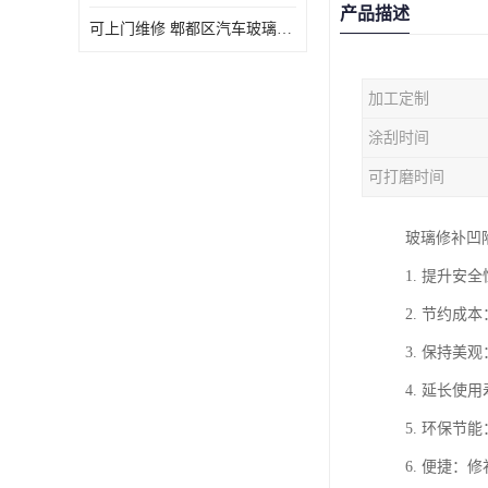
产品描述
可上门维修 郫都区汽车玻璃修补电话
加工定制
涂刮时间
可打磨时间
玻璃修补凹
1. 提升
2. 节约
3. 保持
4. 延长
5. 环保
6. 便捷