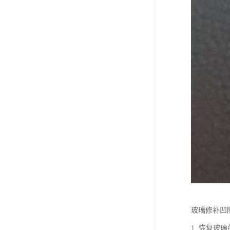
玻璃修补凹
1. 恢复