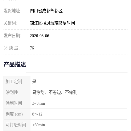
发货地址：
四川省成都郫都区
关键词：
锦江区挡风玻璃修复时间
发布日期：
2026-08-06
阅 读 量：
76
产品描述
加工定制
是
涂刮性
易涂刮、不卷边、不缩孔
涂刮时间
3~8min
稠度 (cm)
8～12
可打磨时间
<60min