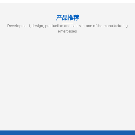
产品推荐
Development, design, production and sales in one of the manufacturing
enterprises