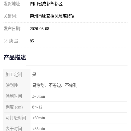
发货地址：
四川省成都郫都区
关键词：
崇州市哪家挡风玻璃修复
发布日期：
2026-08-08
阅 读 量：
85
产品描述
加工定制
是
涂刮性
易涂刮、不卷边、不缩孔
涂刮时间
3~8min
稠度 (cm)
8～12
可打磨时间
<60min
表干时间
<35min