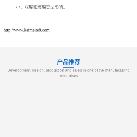
小、深度和玻璃类型影响。
http://www.kaimeite8.com
产品推荐
Development, design, production and sales in one of the manufacturing
enterprises