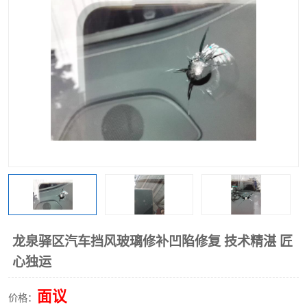
龙泉驿区汽车挡风玻璃修补凹陷修复 技术精湛 匠
心独运
面议
价格：