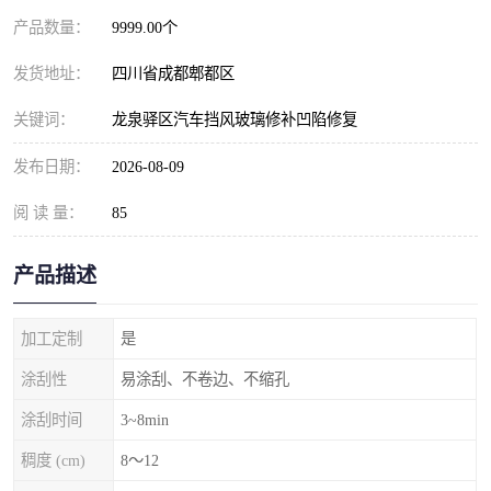
产品数量：
9999.00个
发货地址：
四川省成都郫都区
关键词：
龙泉驿区汽车挡风玻璃修补凹陷修复
发布日期：
2026-08-09
阅 读 量：
85
产品描述
加工定制
是
涂刮性
易涂刮、不卷边、不缩孔
涂刮时间
3~8min
稠度 (cm)
8～12