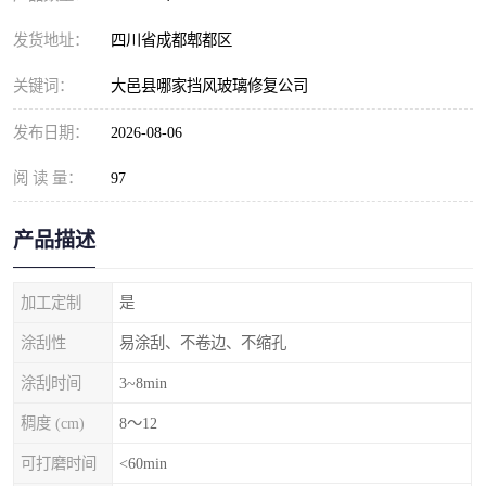
发货地址：
四川省成都郫都区
关键词：
大邑县哪家挡风玻璃修复公司
发布日期：
2026-08-06
阅 读 量：
97
产品描述
加工定制
是
涂刮性
易涂刮、不卷边、不缩孔
涂刮时间
3~8min
稠度 (cm)
8～12
可打磨时间
<60min