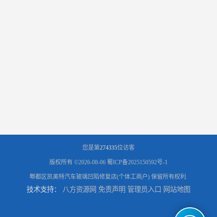
您是第
274335
位访客
版权所有 ©2026-08-06
蜀ICP备2025150592号-1
郫都区凯美特汽车玻璃凹陷修复店(个体工商户)
保留所有权利.
技术支持：
八方资源网
免责声明
管理员入口
网站地图