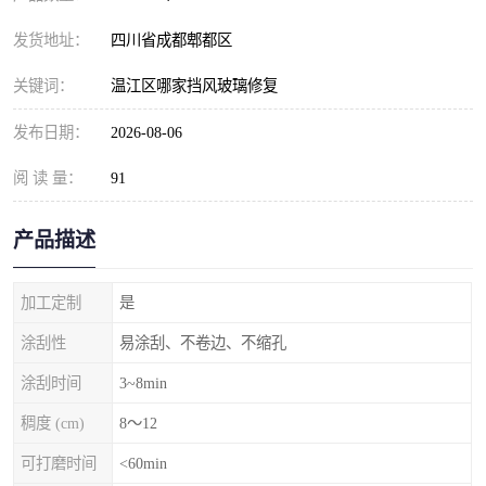
发货地址：
四川省成都郫都区
关键词：
温江区哪家挡风玻璃修复
发布日期：
2026-08-06
阅 读 量：
91
产品描述
加工定制
是
涂刮性
易涂刮、不卷边、不缩孔
涂刮时间
3~8min
稠度 (cm)
8～12
可打磨时间
<60min