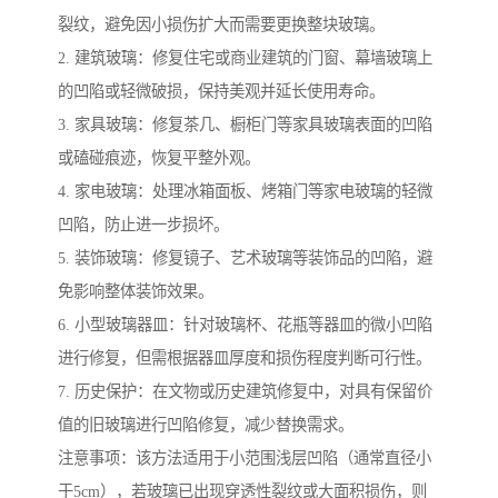
裂纹，避免因小损伤扩大而需要更换整块玻璃。
2. 建筑玻璃：修复住宅或商业建筑的门窗、幕墙玻璃上
的凹陷或轻微破损，保持美观并延长使用寿命。
3. 家具玻璃：修复茶几、橱柜门等家具玻璃表面的凹陷
或磕碰痕迹，恢复平整外观。
4. 家电玻璃：处理冰箱面板、烤箱门等家电玻璃的轻微
凹陷，防止进一步损坏。
5. 装饰玻璃：修复镜子、艺术玻璃等装饰品的凹陷，避
免影响整体装饰效果。
6. 小型玻璃器皿：针对玻璃杯、花瓶等器皿的微小凹陷
进行修复，但需根据器皿厚度和损伤程度判断可行性。
7. 历史保护：在文物或历史建筑修复中，对具有保留价
值的旧玻璃进行凹陷修复，减少替换需求。
注意事项：该方法适用于小范围浅层凹陷（通常直径小
于5cm），若玻璃已出现穿透性裂纹或大面积损伤，则