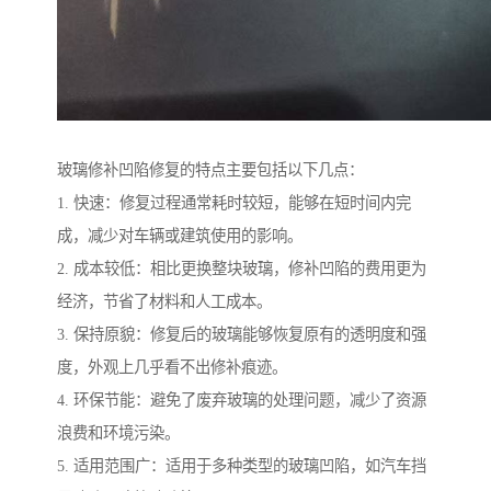
玻璃修补凹陷修复的特点主要包括以下几点：
1. 快速：修复过程通常耗时较短，能够在短时间内完
成，减少对车辆或建筑使用的影响。
2. 成本较低：相比更换整块玻璃，修补凹陷的费用更为
经济，节省了材料和人工成本。
3. 保持原貌：修复后的玻璃能够恢复原有的透明度和强
度，外观上几乎看不出修补痕迹。
4. 环保节能：避免了废弃玻璃的处理问题，减少了资源
浪费和环境污染。
5. 适用范围广：适用于多种类型的玻璃凹陷，如汽车挡