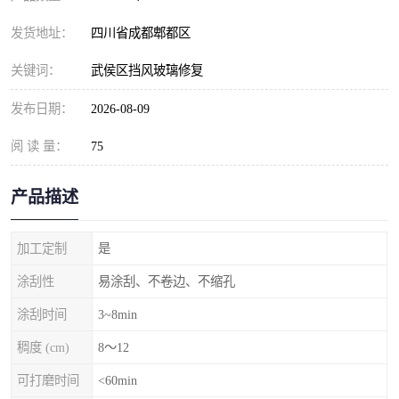
发货地址：
四川省成都郫都区
关键词：
武侯区挡风玻璃修复
发布日期：
2026-08-09
阅 读 量：
75
产品描述
加工定制
是
涂刮性
易涂刮、不卷边、不缩孔
涂刮时间
3~8min
稠度 (cm)
8～12
可打磨时间
<60min