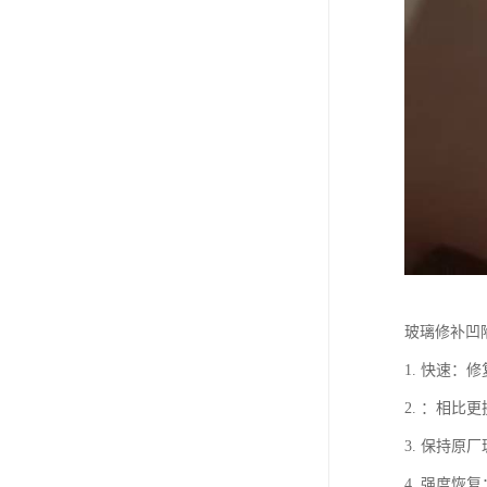
玻璃修补凹
1. 快速
2. ：相
3. 保持
4. 强度