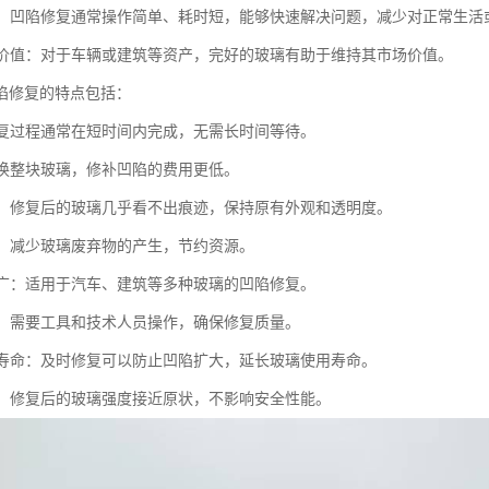
便捷：凹陷修复通常操作简单、耗时短，能够快速解决问题，减少对正常生活
财产价值：对于车辆或建筑等资产，完好的玻璃有助于维持其市场价值。
陷修复的特点包括：
：修复过程通常在短时间内完成，无需长时间等待。
比更换整块玻璃，修补凹陷的费用更低。
原貌：修复后的玻璃几乎看不出痕迹，保持原有外观和透明度。
节能：减少玻璃废弃物的产生，节约资源。
范围广：适用于汽车、建筑等多种玻璃的凹陷修复。
性强：需要工具和技术人员操作，确保修复质量。
使用寿命：及时修复可以防止凹陷扩大，延长玻璃使用寿命。
可靠：修复后的玻璃强度接近原状，不影响安全性能。