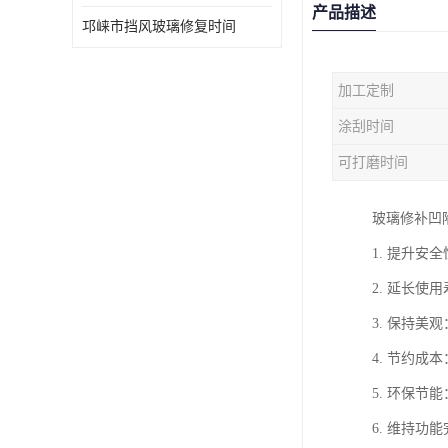
产品描述
邛崃市挡风玻璃修复时间
加工定制
涂刮时间
可打磨时间
玻璃修补凹
1. 提升
2. 延长
3. 保持
4. 节约
5. 环保
6. 维持