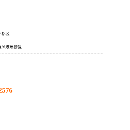
郫都区
挡风玻璃修复
2576