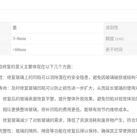
是
涂刮性
3~8min
稠度 (cm)
<60min
表干时间
陷修复的意义主要体现在以下几个方面：
安全性：修复玻璃上的凹陷可以消除潜在的安全隐患，避免因玻璃破损或结
使用寿命：及时修复玻璃凹陷可以防止损伤进一步扩大，从而延长玻璃的使
美观：修复后的玻璃表面恢复平整，提升整体外观效果，避免凹陷对视觉体验
成本：相比更换整块玻璃，修补凹陷的费用更低，能够有效节约维修成本。
节能：修复玻璃减少了对新玻璃的需求，降低了资源消耗和废弃物产生，符合
功能完整性：玻璃的隔热、隔音等功能在修复后得以保持，确保其正常使用效