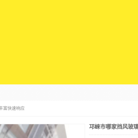
验丰富快速响应
邛崃市哪家挡风玻璃