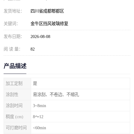
发货地址：
四川省成都郫都区
关键词：
金牛区挡风玻璃修复
发布日期：
2026-08-08
阅 读 量：
82
产品描述
加工定制
是
涂刮性
易涂刮、不卷边、不缩孔
涂刮时间
3~8min
稠度 (cm)
8～12
可打磨时间
<60min