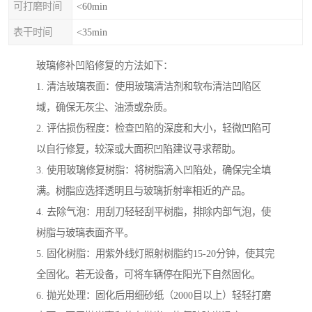
可打磨时间
<60min
表干时间
<35min
玻璃修补凹陷修复的方法如下：
1. 清洁玻璃表面：使用玻璃清洁剂和软布清洁凹陷区
域，确保无灰尘、油渍或杂质。
2. 评估损伤程度：检查凹陷的深度和大小，轻微凹陷可
以自行修复，较深或大面积凹陷建议寻求帮助。
3. 使用玻璃修复树脂：将树脂滴入凹陷处，确保完全填
满。树脂应选择透明且与玻璃折射率相近的产品。
4. 去除气泡：用刮刀轻轻刮平树脂，排除内部气泡，使
树脂与玻璃表面齐平。
5. 固化树脂：用紫外线灯照射树脂约15-20分钟，使其完
全固化。若无设备，可将车辆停在阳光下自然固化。
6. 抛光处理：固化后用细砂纸（2000目以上）轻轻打磨