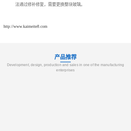
法通过修补修复，需要更换整块玻璃。
http://www.kaimeite8.com
产品推荐
Development, design, production and sales in one of the manufacturing
enterprises