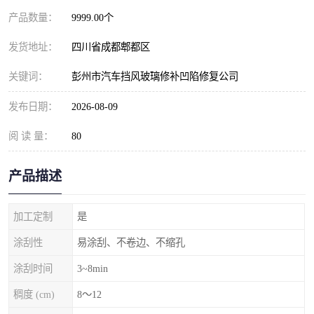
产品数量：
9999.00个
发货地址：
四川省成都郫都区
关键词：
彭州市汽车挡风玻璃修补凹陷修复公司
发布日期：
2026-08-09
阅 读 量：
80
产品描述
加工定制
是
涂刮性
易涂刮、不卷边、不缩孔
涂刮时间
3~8min
稠度 (cm)
8～12