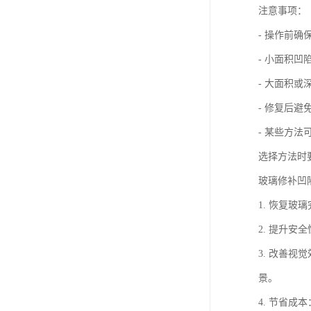
注意事项：
- 操作前
- 小面积凹
- 大面积
- 修复后
- 某些方
选择方法时
玻璃修补凹
1. 恢复
2. 提升
3. 改善
景。
4. 节省