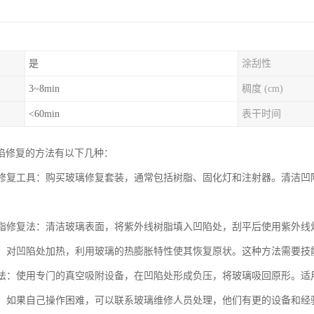
是
涂刮性
3~8min
稠度 (cm)
<60min
表干时间
陷修复的方法有以下几种：
玻璃修复工具：购买玻璃修复套装，通常包括树脂、固化灯和注射器。清洁
线树脂修复法：清洁玻璃表面，将紫外线树脂填入凹陷处，刮平后使用紫外
复法：对凹陷处加热，利用玻璃的热膨胀特性使其恢复原状。这种方法需要
吸附法：使用专门的真空吸附设备，在凹陷处形成负压，将玻璃吸回原形。
服务：如果自己操作困难，可以联系玻璃维修人员处理，他们有更的设备和经