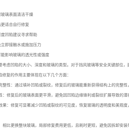
确保玻璃表面清洁干燥
陷更适合自行修复
或深度凹陷建议寻求帮助
避免立即接触水或施加压力
法可能影响玻璃的透光性或强度
要考虑凹陷的大小、深度和玻璃的类型。对于挡风玻璃等安全关键部位，
陷修复的作用主要体现在以下几个方面：
玻璃完整性：通过填补凹陷或裂纹，修复后的玻璃能重新获得结构上的完整
安全性：修复后的玻璃表面更平滑，避免因凹陷边缘锋利或裂纹扩展导致的
视觉效果：修复可显著减少凹陷或裂纹的可见度，恢复玻璃的透明度和美观
成本：相比更换整块玻璃，局部修复费用更低，且耗时更短，避免因拆卸安装