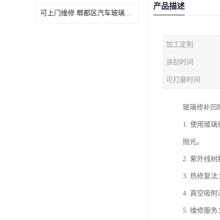
产品描述
可上门维修 郫都区汽车玻璃修补电话
加工定制
涂刮时间
可打磨时间
玻璃修补凹
1. 使用
抛光。
2. 紫外
3. 热修
4. 真空
5. 维修