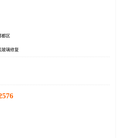
郫都区
风玻璃修复
2576