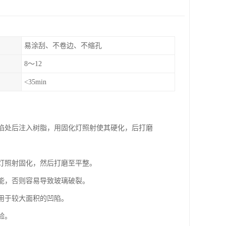
易涂刮、不卷边、不缩孔
8～12
<35min
凹陷处后注入树脂，用固化灯照射使其硬化，后打磨
线灯照射固化，然后打磨至平整。
技能，否则容易导致玻璃破裂。
适用于较大面积的凹陷。
验。