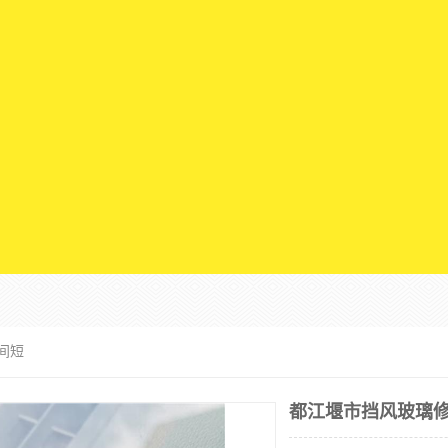
间短
都江堰市挡风玻璃修