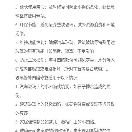
5. 延长使用寿命：及时修复可防止小损伤恶化，延长玻
璃整体使用寿命。
6. 环保节能：避免废弃整块玻璃，减少资源浪费和环境
污染。
7. 维持功能性能：确保汽车玻璃、建筑玻璃等特殊用途
玻璃的原有功能（如隔音、隔热）不受影响。
8. 防止二次损伤：填补凹陷部位可避免灰尘、水分渗入
造成内部腐蚀或电路损坏（针对车窗等复合玻璃）。
玻璃修补凹陷修复适用于以下情况：
1. 汽车玻璃上的小凹陷或坑洞，如石子撞击造成的损
伤。
2. 建筑玻璃上的轻微凹陷，如硬物碰撞或安装不当导致
的痕迹。
3. 家居玻璃制品如茶几、橱柜门上的小凹陷。
4. 玻璃表面未穿透的浅层损伤，未出现明显裂纹的情