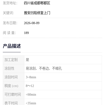
发货地址：
四川省成都郫都区
关键词：
雅安凹陷修复上门
发布日期：
2026-08-09
阅 读 量：
189
产品描述
加工定制
是
涂刮性
易涂刮、不卷边、不缩孔
涂刮时间
3~8min
稠度 (cm)
8～12
可打磨时间
<60min
表干时间
<35min