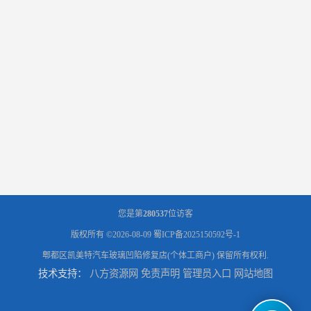
您是第
280537
位访客
版权所有 ©2026-08-09
蜀ICP备2025150592号-1
郫都区凯美特汽车玻璃凹陷修复店(个体工商户)
保留所有权利.
技术支持：
八方资源网
免责声明
管理员入口
网站地图