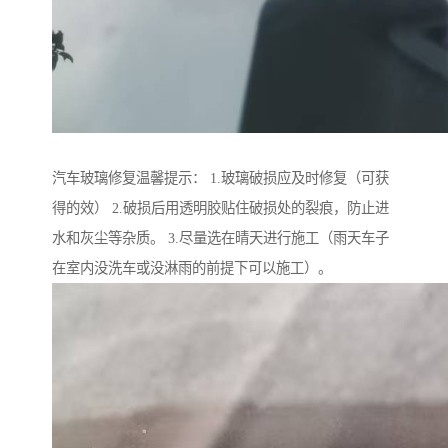
汽车玻璃修复温馨提示： 1.玻璃破损应及时修复（可获
得的效） 2.破损后用透明胶贴住破损处的裂痕，防止进
水和灰尘等杂质。 3.尽量选在晴天进行施工（雨天车子
在室内没洗车或没淋雨的前提下可以施工）。