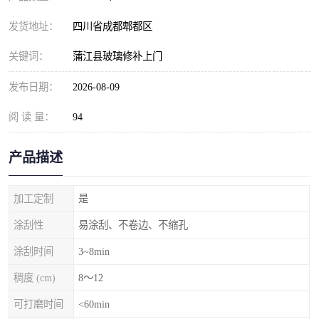
发货地址：
四川省成都郫都区
关键词：
蒲江县玻璃修补上门
发布日期：
2026-08-09
阅 读 量：
94
产品描述
加工定制
是
涂刮性
易涂刮、不卷边、不缩孔
涂刮时间
3~8min
稠度 (cm)
8～12
可打磨时间
<60min