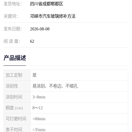
发货地址：
四川省成都郫都区
关键词：
邛崃市汽车玻璃修补方法
发布日期：
2026-08-08
阅 读 量：
62
产品描述
加工定制
是
涂刮性
易涂刮、不卷边、不缩孔
涂刮时间
3~8min
稠度 (cm)
8～12
可打磨时间
<60min
表干时间
<35min