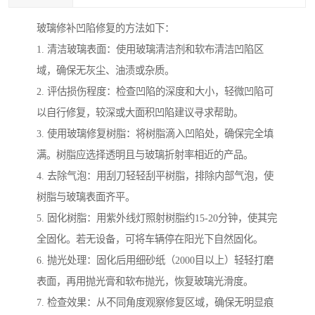
玻璃修补凹陷修复的方法如下：
1. 清洁玻璃表面：使用玻璃清洁剂和软布清洁凹陷区
域，确保无灰尘、油渍或杂质。
2. 评估损伤程度：检查凹陷的深度和大小，轻微凹陷可
以自行修复，较深或大面积凹陷建议寻求帮助。
3. 使用玻璃修复树脂：将树脂滴入凹陷处，确保完全填
满。树脂应选择透明且与玻璃折射率相近的产品。
4. 去除气泡：用刮刀轻轻刮平树脂，排除内部气泡，使
树脂与玻璃表面齐平。
5. 固化树脂：用紫外线灯照射树脂约15-20分钟，使其完
全固化。若无设备，可将车辆停在阳光下自然固化。
6. 抛光处理：固化后用细砂纸（2000目以上）轻轻打磨
表面，再用抛光膏和软布抛光，恢复玻璃光滑度。
7. 检查效果：从不同角度观察修复区域，确保无明显痕