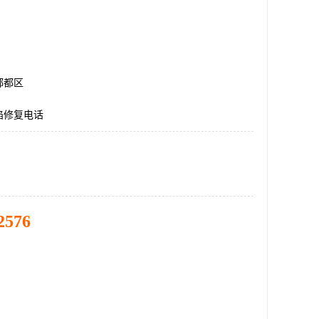
郫都区
陷修复电话
2576