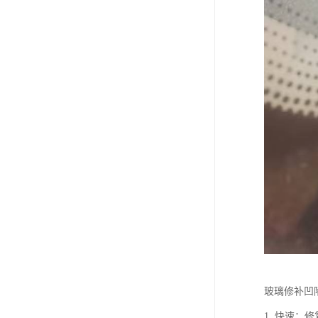
玻璃修补凹
1. 快速