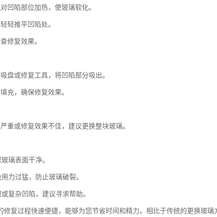
风对凹陷部位加热，使玻璃软化。
具轻轻推平凹陷处。
检查修复效果。
：
空吸盘或修复工具，将凹陷部分吸出。
脂填充，确保修复效果。
：
陷严重或修复效果不佳，建议更换整块玻璃。
保玻璃表面干净。
避免用力过猛，防止玻璃破裂。
面积或复杂凹陷，建议寻求帮助。
的修复过程快速便捷，能够为您节省时间和精力。相比于传统的更换玻璃