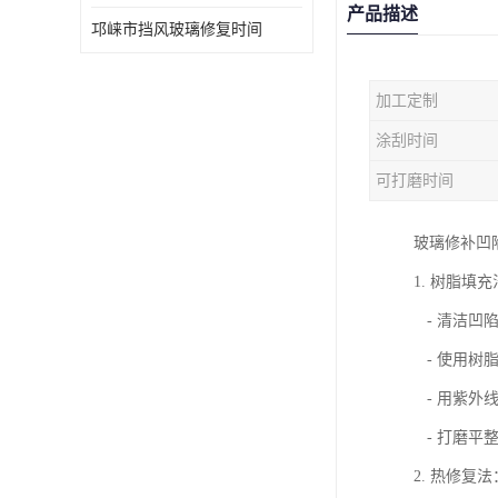
产品描述
邛崃市挡风玻璃修复时间
加工定制
涂刮时间
可打磨时间
玻璃修补凹
1. 树脂填
- 清洁凹
- 使用树
- 用紫外
- 打磨平
2. 热修复法