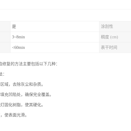
是
涂刮性
3~8min
稠度 (cm)
<60min
表干时间
陷修复的方法主要包括以下几种：
充法：
陷区域，去除灰尘和杂质。
脂填充凹陷处，确保完全覆盖。
线灯固化树脂，使其硬化。
整，使表面光滑。
：