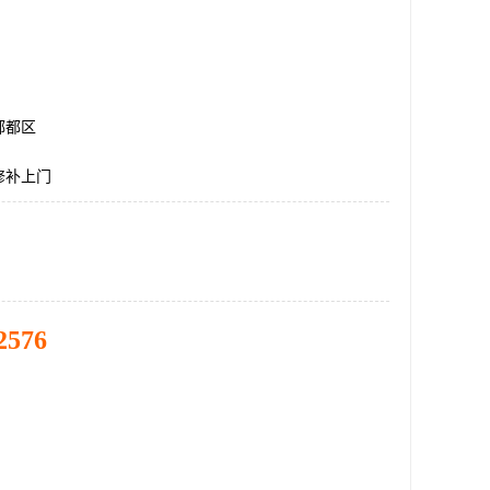
郫都区
修补上门
2576