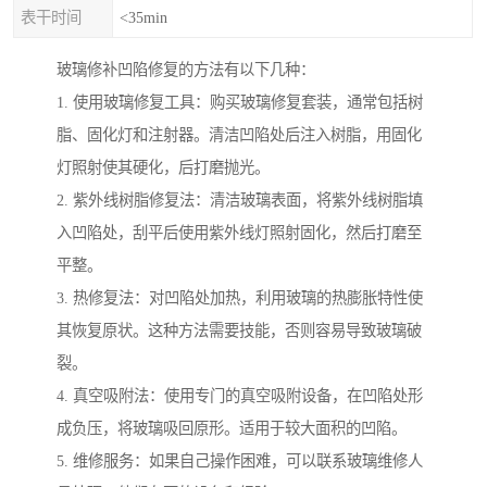
表干时间
<35min
玻璃修补凹陷修复的方法有以下几种：
1. 使用玻璃修复工具：购买玻璃修复套装，通常包括树
脂、固化灯和注射器。清洁凹陷处后注入树脂，用固化
灯照射使其硬化，后打磨抛光。
2. 紫外线树脂修复法：清洁玻璃表面，将紫外线树脂填
入凹陷处，刮平后使用紫外线灯照射固化，然后打磨至
平整。
3. 热修复法：对凹陷处加热，利用玻璃的热膨胀特性使
其恢复原状。这种方法需要技能，否则容易导致玻璃破
裂。
4. 真空吸附法：使用专门的真空吸附设备，在凹陷处形
成负压，将玻璃吸回原形。适用于较大面积的凹陷。
5. 维修服务：如果自己操作困难，可以联系玻璃维修人