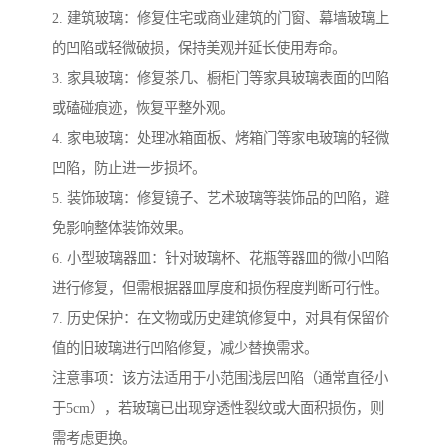
2. 建筑玻璃：修复住宅或商业建筑的门窗、幕墙玻璃上
的凹陷或轻微破损，保持美观并延长使用寿命。
3. 家具玻璃：修复茶几、橱柜门等家具玻璃表面的凹陷
或磕碰痕迹，恢复平整外观。
4. 家电玻璃：处理冰箱面板、烤箱门等家电玻璃的轻微
凹陷，防止进一步损坏。
5. 装饰玻璃：修复镜子、艺术玻璃等装饰品的凹陷，避
免影响整体装饰效果。
6. 小型玻璃器皿：针对玻璃杯、花瓶等器皿的微小凹陷
进行修复，但需根据器皿厚度和损伤程度判断可行性。
7. 历史保护：在文物或历史建筑修复中，对具有保留价
值的旧玻璃进行凹陷修复，减少替换需求。
注意事项：该方法适用于小范围浅层凹陷（通常直径小
于5cm），若玻璃已出现穿透性裂纹或大面积损伤，则
需考虑更换。