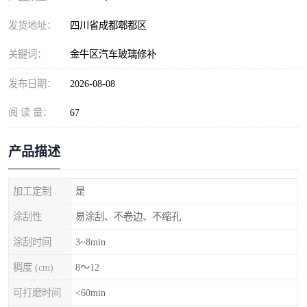
发货地址：
四川省成都郫都区
关键词：
金牛区汽车玻璃修补
发布日期：
2026-08-08
阅 读 量：
67
产品描述
加工定制
是
涂刮性
易涂刮、不卷边、不缩孔
涂刮时间
3~8min
稠度 (cm)
8～12
可打磨时间
<60min