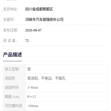
发货地址：
四川省成都郫都区
关键词：
邛崃市汽车玻璃修补公司
发布日期：
2026-08-07
阅 读 量：
72
产品描述
加工定制
是
涂刮性
易涂刮、不卷边、不缩孔
涂刮时间
3~8min
稠度 (cm)
8～12
可打磨时间
<60min