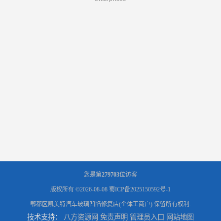
您是第
279703
位访客
版权所有 ©2026-08-08
蜀ICP备2025150592号-1
郫都区凯美特汽车玻璃凹陷修复店(个体工商户)
保留所有权利.
技术支持：
八方资源网
免责声明
管理员入口
网站地图