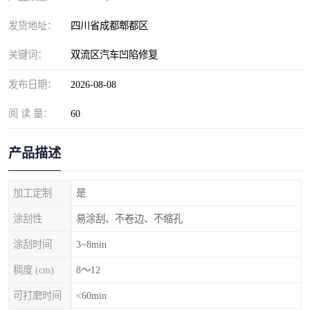
发货地址：
四川省成都郫都区
关键词：
双流区汽车凹陷修复
发布日期：
2026-08-08
阅 读 量：
60
产品描述
加工定制
是
涂刮性
易涂刮、不卷边、不缩孔
涂刮时间
3~8min
稠度 (cm)
8～12
可打磨时间
<60min