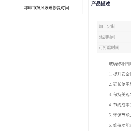
产品描述
邛崃市挡风玻璃修复时间
加工定制
涂刮时间
可打磨时间
玻璃修补凹
1. 提升
2. 延长
3. 保持
4. 节约
5. 环保
6. 维持