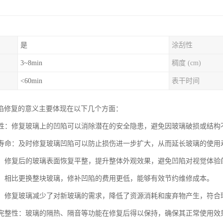
是
涂刮性
3~8min
稠度 (cm)
<60min
表干时间
陷修复的意义主要体现在以下几个方面：
安全性：修复玻璃上的凹陷可以消除潜在的安全隐患，避免因玻璃破损或结
使用寿命：及时修复玻璃凹陷可以防止损伤进一步扩大，从而延长玻璃的使
美观：修复后的玻璃表面恢复平整，提升整体外观效果，避免凹陷对视觉体验
成本：相比更换整块玻璃，修补凹陷的费用更低，能够有效节约维修成本。
节能：修复玻璃减少了对新玻璃的需求，降低了资源消耗和废弃物产生，符合
功能完整性：玻璃的隔热、隔音等功能在修复后得以保持，确保其正常使用效