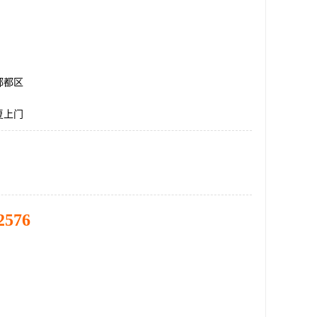
郫都区
复上门
2576