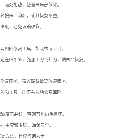
对凹陷处加热，使玻璃局部软化。
轻轻按压凹陷处，使其恢复平整。
制温度，避免玻璃破裂。
玻璃凹陷修复工具，如吸盘或顶针。
固定在凹陷处，施加压力或拉力，使凹陷恢复。
行修复困难，建议联系玻璃修复服务。
经验和工具，能更有效地修复凹陷。
确保玻璃无裂纹，否则可能加重损坏。
戴防护手套和眼镜，确保安全。
定修复方法，建议咨询人士。