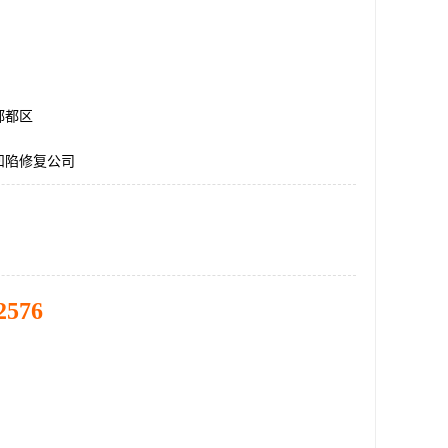
郫都区
凹陷修复公司
2576