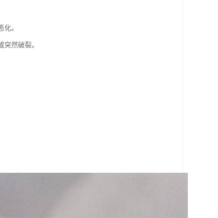
恶化。
或突然破裂。