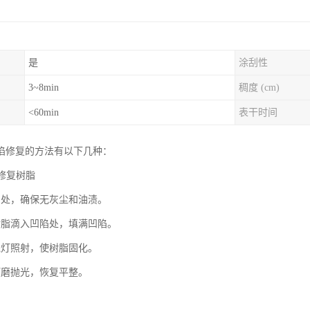
是
涂刮性
3~8min
稠度 (cm)
<60min
表干时间
陷修复的方法有以下几种：
璃修复树脂
陷处，确保无灰尘和油渍。
树脂滴入凹陷处，填满凹陷。
线灯照射，使树脂固化。
打磨抛光，恢复平整。