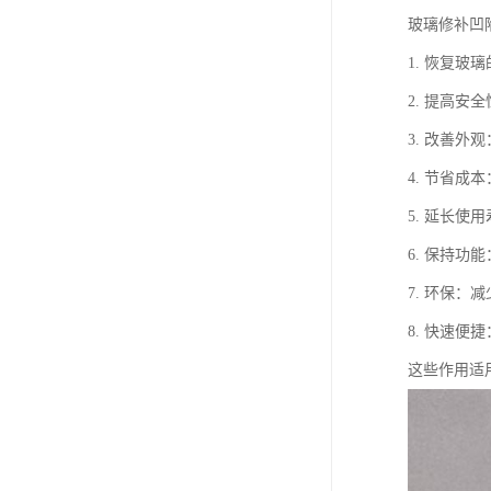
玻璃修补凹
1. 恢复
2. 提高
3. 改善
4. 节省
5. 延长
6. 保持
7. 环保
8. 快速
这些作用适