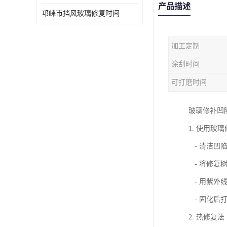
产品描述
邛崃市挡风玻璃修复时间
加工定制
涂刮时间
可打磨时间
玻璃修补凹
1. 使用玻
- 清洁凹
- 将修复
- 用紫外
- 固化后
2. 热修复法