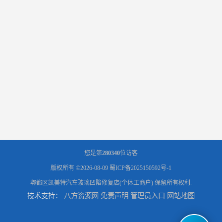
您是第
280340
位访客
版权所有 ©2026-08-09
蜀ICP备2025150592号-1
郫都区凯美特汽车玻璃凹陷修复店(个体工商户)
保留所有权利.
技术支持：
八方资源网
免责声明
管理员入口
网站地图