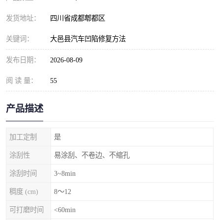
发货地址：
四川省成都郫都区
关键词：
大邑县汽车凹陷修复方法
发布日期：
2026-08-09
阅 读 量：
55
产品描述
加工定制
是
涂刮性
易涂刮、不卷边、不缩孔
涂刮时间
3~8min
稠度 (cm)
8～12
可打磨时间
<60min