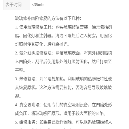
表干时间
<35min
玻璃修补凹陷修复的方法有以下几种：
1. 使用玻璃修复工具：购买玻璃修复套装，通常包括树
脂、固化灯和注射器。清洁凹陷处后注入树脂，用固化
灯照射使其硬化，后打磨抛光。
2. 紫外线树脂修复法：清洁玻璃表面，将紫外线树脂填
入凹陷处，刮平后使用紫外线灯照射固化，然后打磨至
平整。
3. 热修复法：对凹陷处加热，利用玻璃的热膨胀特性使
其恢复原状。这种方法需要技能，否则容易导致玻璃破
裂。
4. 真空吸附法：使用专门的真空吸附设备，在凹陷处形
成负压，将玻璃吸回原形。适用于较大面积的凹陷。
5. 维修服务：如果自己操作困难，可以联系玻璃维修人