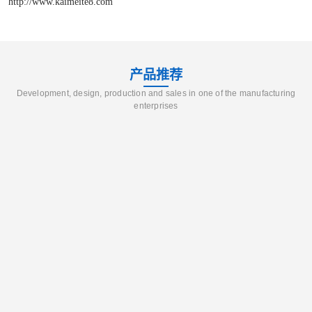
http://www.kaimeite8.com
产品推荐
Development, design, production and sales in one of the manufacturing
enterprises