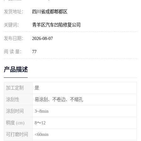
发货地址：
四川省成都郫都区
关键词：
青羊区汽车凹陷修复公司
发布日期：
2026-08-07
阅 读 量：
77
产品描述
加工定制
是
涂刮性
易涂刮、不卷边、不缩孔
涂刮时间
3~8min
稠度 (cm)
8～12
可打磨时间
<60min