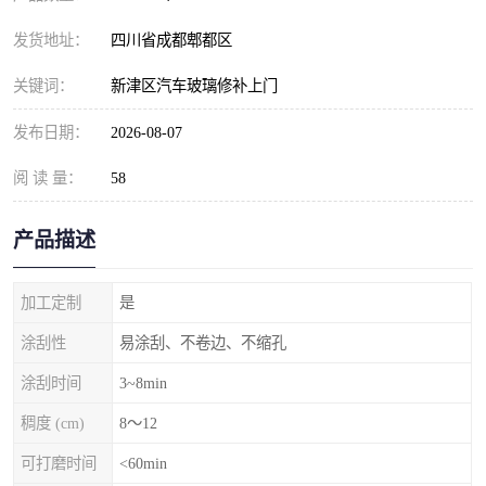
发货地址：
四川省成都郫都区
关键词：
新津区汽车玻璃修补上门
发布日期：
2026-08-07
阅 读 量：
58
产品描述
加工定制
是
涂刮性
易涂刮、不卷边、不缩孔
涂刮时间
3~8min
稠度 (cm)
8～12
可打磨时间
<60min