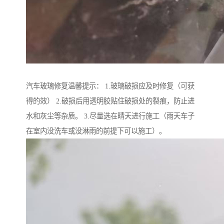
汽车玻璃修复温馨提示： 1.玻璃破损应及时修复（可获
得的效） 2.破损后用透明胶贴住破损处的裂痕，防止进
水和灰尘等杂质。 3.尽量选在晴天进行施工（雨天车子
在室内没洗车或没淋雨的前提下可以施工）。