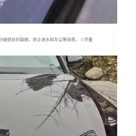
住破损处的裂痕，防止进水和灰尘等杂质。 3.尽量