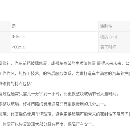
是
涂刮性
3~8min
稠度 (cm)
<60min
表干时间
璃修补，汽车前挡玻璃修复，成都车身凹陷免喷漆修复 展望未来未来，公
工作作风，的施工技术，的售后服务体系，力求打造车主满意的汽车养护服
陷修复的特点包括：
：修复过程通常只需几十分钟到一小时，比更换整块玻璃节省大量时间。
比更换整块玻璃，修补凹陷的费用通常只有更换费用的几分之一。
原厂玻璃：修复后仍使用车辆玻璃，避免更换玻璃可能带来的密封性下降等问
恢复：修复可以恢复玻璃大部分原有强度，保障行车安全。