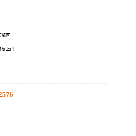
郫都区
修复上门
2576