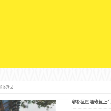
行服务真诚
郫都区凹陷修复上门