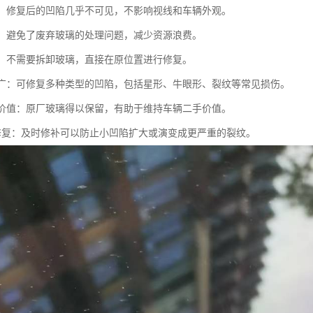
性好：修复后的凹陷几乎不可见，不影响视线和车辆外观。
节能：避免了废弃玻璃的处理问题，减少资源浪费。
简便：不需要拆卸玻璃，直接在原位置进行修复。
范围广：可修复多种类型的凹陷，包括星形、牛眼形、裂纹等常见损伤。
车辆价值：原厂玻璃得以保留，有助于维持车辆二手价值。
防性修复：及时修补可以防止小凹陷扩大或演变成更严重的裂纹。