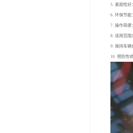
5. 美观
6. 环保
7. 操作
8. 适用
9. 保持
10. 预