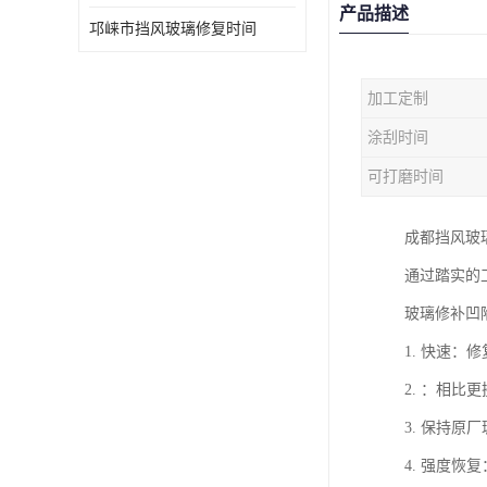
产品描述
邛崃市挡风玻璃修复时间
加工定制
涂刮时间
可打磨时间
成都挡风玻
通过踏实的
玻璃修补凹
1. 快速
2. ：相
3. 保持
4. 强度