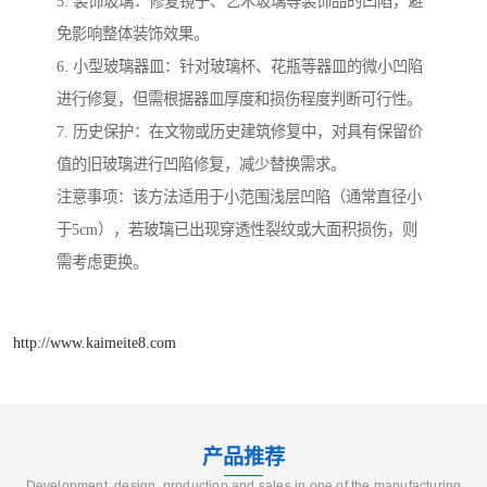
5. 装饰玻璃：修复镜子、艺术玻璃等装饰品的凹陷，避
免影响整体装饰效果。
6. 小型玻璃器皿：针对玻璃杯、花瓶等器皿的微小凹陷
进行修复，但需根据器皿厚度和损伤程度判断可行性。
7. 历史保护：在文物或历史建筑修复中，对具有保留价
值的旧玻璃进行凹陷修复，减少替换需求。
注意事项：该方法适用于小范围浅层凹陷（通常直径小
于5cm），若玻璃已出现穿透性裂纹或大面积损伤，则
需考虑更换。
http://www.kaimeite8.com
产品推荐
Development, design, production and sales in one of the manufacturing