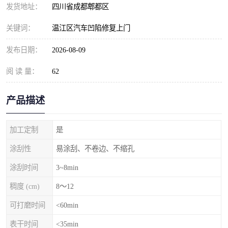
发货地址：
四川省成都郫都区
关键词：
温江区汽车凹陷修复上门
发布日期：
2026-08-09
阅 读 量：
62
产品描述
加工定制
是
涂刮性
易涂刮、不卷边、不缩孔
涂刮时间
3~8min
稠度 (cm)
8～12
可打磨时间
<60min
表干时间
<35min