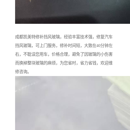
成都凯美特修补挡风玻璃，经验丰富技术强，修复汽车
挡风玻璃，可上门服务，修补时间短，大致在40分钟左
右，不耽误您用车，价格合理，避免了因玻璃的小伤害
而换掉整块玻璃的麻烦，为您省时，省力省钱，欢迎维
修咨询。