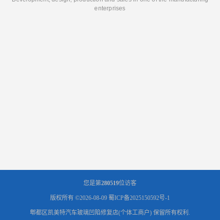
enterprises
您是第
280519
位访客
版权所有 ©2026-08-09
蜀ICP备2025150592号-1
郫都区凯美特汽车玻璃凹陷修复店(个体工商户)
保留所有权利.