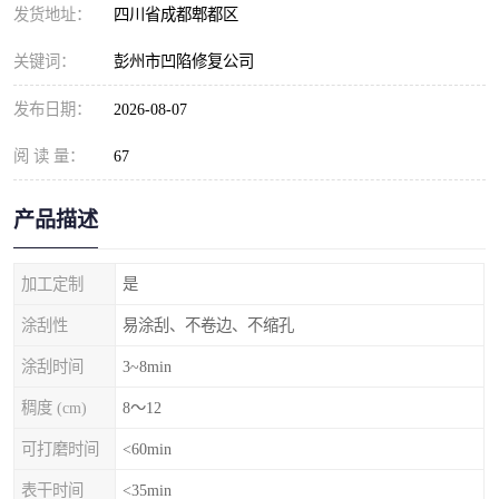
发货地址：
四川省成都郫都区
关键词：
彭州市凹陷修复公司
发布日期：
2026-08-07
阅 读 量：
67
产品描述
加工定制
是
涂刮性
易涂刮、不卷边、不缩孔
涂刮时间
3~8min
稠度 (cm)
8～12
可打磨时间
<60min
表干时间
<35min