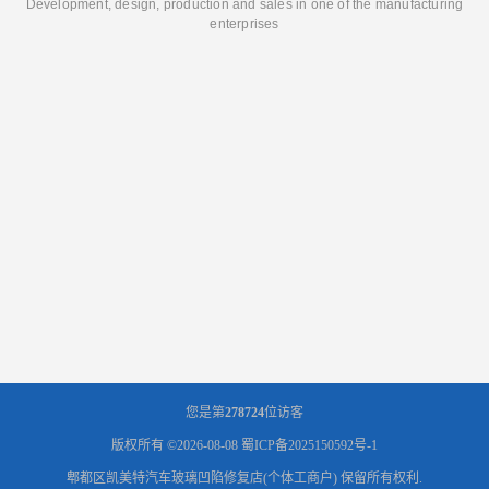
Development, design, production and sales in one of the manufacturing
enterprises
您是第
278724
位访客
版权所有 ©2026-08-08
蜀ICP备2025150592号-1
郫都区凯美特汽车玻璃凹陷修复店(个体工商户)
保留所有权利.