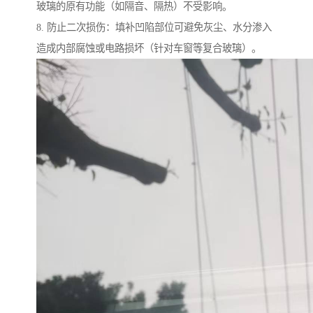
玻璃的原有功能（如隔音、隔热）不受影响。
8. 防止二次损伤：填补凹陷部位可避免灰尘、水分渗入
造成内部腐蚀或电路损坏（针对车窗等复合玻璃）。