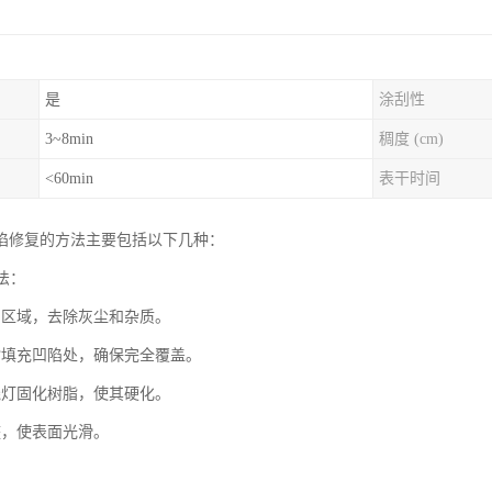
是
涂刮性
3~8min
稠度 (cm)
<60min
表干时间
陷修复的方法主要包括以下几种：
充法：
陷区域，去除灰尘和杂质。
脂填充凹陷处，确保完全覆盖。
线灯固化树脂，使其硬化。
整，使表面光滑。
：