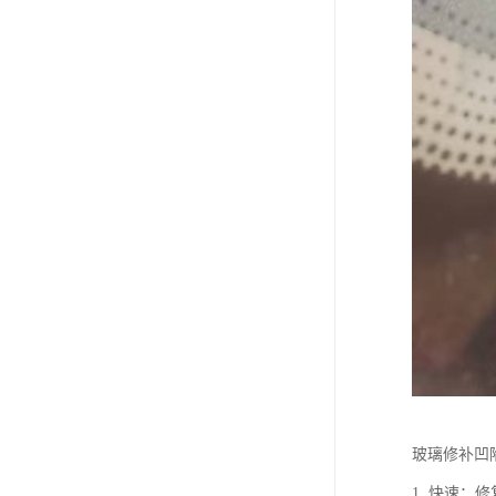
玻璃修补凹
1. 快速