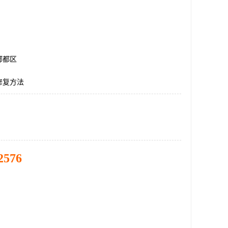
郫都区
修复方法
2576