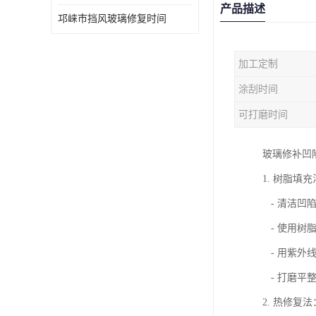
产品描述
邛崃市挡风玻璃修复时间
加工定制
涂刮时间
可打磨时间
玻璃修补凹
1. 树脂填
- 清洁凹
- 使用树
- 用紫外
- 打磨平
2. 热修复法