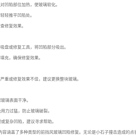
风对凹陷部位加热，使玻璃软化。
具轻轻推平凹陷处。
检查修复效果。
：
空吸盘或修复工具，将凹陷部分吸出。
脂填充，确保修复效果。
：
陷严重或修复效果不佳，建议更换整块玻璃。
保玻璃表面干净。
避免用力过猛，防止玻璃破裂。
面积或复杂凹陷，建议寻求帮助。
内容涵盖了多种类型的前挡风玻璃凹陷修复。无论是小石子撞击造成的点