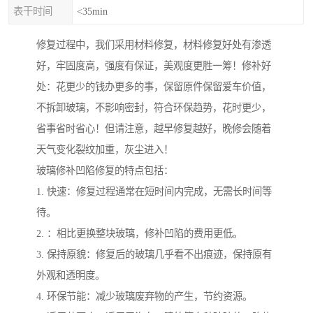
表干时间
<35min
修复过程中，我们采用材料修复，材料修复好处有渗透
好，牢固度高，强度有保证，美观度更胜一筹！修补好
处：花更少的钱办更多的事，保留原件保留爱车价值，
不拆卸玻璃，不影响密封，符合环保趋势，花时更少，
省事省时省心！但请注意，越早修复越好，晚修会随着
天气变化裂纹加重，灰尘进入！
玻璃修补凹陷修复的特点包括：
1. 快速：修复过程通常在短时间内完成，无需长时间等
待。
2. ：相比更换整块玻璃，修补凹陷的费用更低。
3. 保持原貌：修复后的玻璃几乎看不出痕迹，保持原有
外观和透明度。
4. 环保节能：减少玻璃废弃物的产生，节约资源。