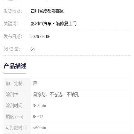
发货地址：
四川省成都郫都区
关键词：
彭州市汽车凹陷修复上门
发布日期：
2026-08-06
阅 读 量：
64
产品描述
加工定制
是
涂刮性
易涂刮、不卷边、不缩孔
涂刮时间
3~8min
稠度 (cm)
8～12
可打磨时间
<60min