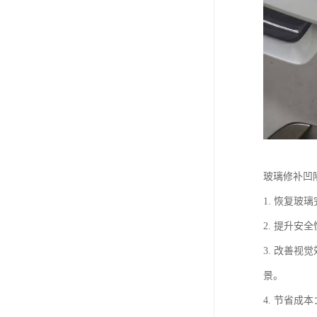
玻璃修补凹
1. 恢复
2. 提升
3. 改善
景。
4. 节省