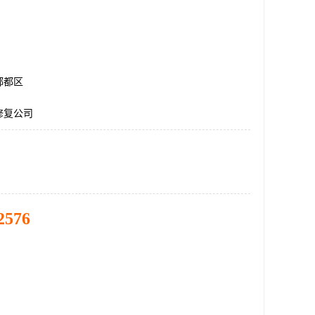
郫都区
修复公司
2576