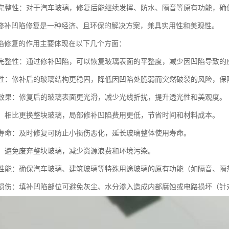
功能完整性：对于汽车玻璃，修复后能继续发挥、防水、隔音等原有功能，
修补凹陷修复是一种经济、且环保的解决方案，兼具实用性和美观性。
陷修复的作用主要体现在以下几个方面：
玻璃完整性：通过修补凹陷，可以恢复玻璃表面的平整度，减少因凹陷导致
安全性：修补后的玻璃结构更稳固，降低因凹陷处脆弱而突然破裂的风险，保
视觉效果：修复后的玻璃表面更光滑，减少光线折扰，提升透光性和美观度。
成本：相比更换整块玻璃，局部修补凹陷费用更低，节省时间和材料成本。
使用寿命：及时修复可防止小损伤恶化，延长玻璃整体使用寿命。
节能：避免废弃整块玻璃，减少资源浪费和环境污染。
功能性能：确保汽车玻璃、建筑玻璃等特殊用途玻璃的原有功能（如隔音、隔
二次损伤：填补凹陷部位可避免灰尘、水分渗入造成内部腐蚀或电路损坏（