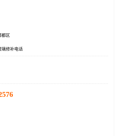
郫都区
玻璃修补电话
2576