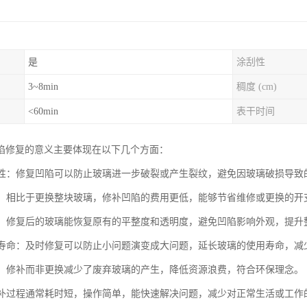
是
涂刮性
3~8min
稠度 (cm)
<60min
表干时间
陷修复的意义主要体现在以下几个方面：
安全性：修复凹陷可以防止玻璃进一步破裂或产生裂纹，避免因玻璃破损导
成本：相比于更换整块玻璃，修补凹陷的费用更低，能够节省维修或更换的
美观：修复后的玻璃能恢复原有的平整度和透明度，避免凹陷影响外观，提升
使用寿命：及时修复可以防止小问题演变成大问题，延长玻璃的使用寿命，
节能：修补而非更换减少了废弃玻璃的产生，降低资源浪费，符合环保理念。
：修补过程通常耗时短，操作简单，能快速解决问题，减少对正常生活或工作