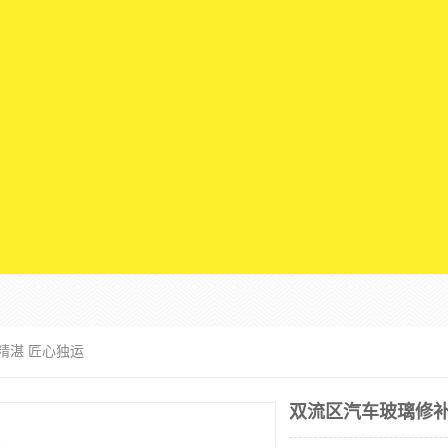
精湛 匠心独运
双流区汽车玻璃修补