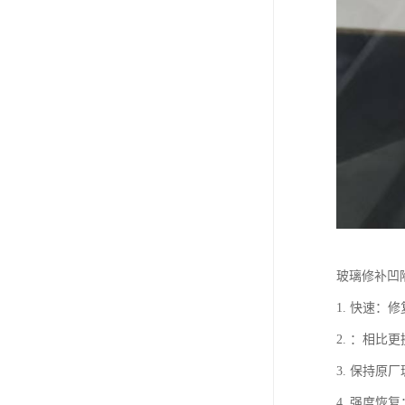
玻璃修补凹
1. 快速
2. ：相
3. 保持
4. 强度