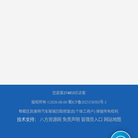
您是第
274853
位访客
版权所有 ©2026-08-06
蜀ICP备2025150592号-1
郫都区凯美特汽车玻璃凹陷修复店(个体工商户)
保留所有权利.
技术支持：
八方资源网
免责声明
管理员入口
网站地图