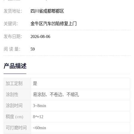
发货地址：
四川省成都郫都区
关键词：
金牛区汽车凹陷修复上门
发布日期：
2026-08-06
阅 读 量：
59
产品描述
加工定制
是
涂刮性
易涂刮、不卷边、不缩孔
涂刮时间
3~8min
稠度 (cm)
8～12
可打磨时间
<60min