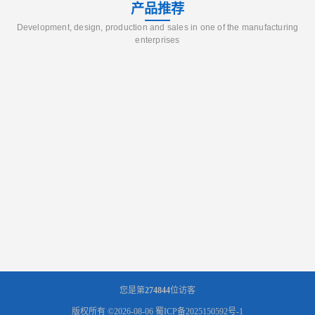
产品推荐
Development, design, production and sales in one of the manufacturing
enterprises
您是第
274844
位访客
版权所有 ©2026-08-06
蜀ICP备2025150592号-1