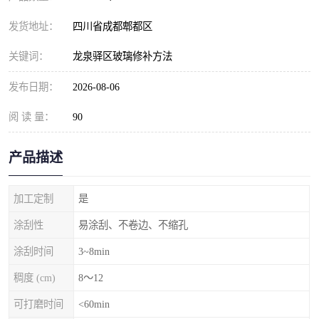
发货地址：
四川省成都郫都区
关键词：
龙泉驿区玻璃修补方法
发布日期：
2026-08-06
阅 读 量：
90
产品描述
加工定制
是
涂刮性
易涂刮、不卷边、不缩孔
涂刮时间
3~8min
稠度 (cm)
8～12
可打磨时间
<60min