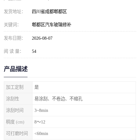
发货地址：
四川省成都郫都区
关键词：
郫都区汽车玻璃修补
发布日期：
2026-08-07
阅 读 量：
54
产品描述
加工定制
是
涂刮性
易涂刮、不卷边、不缩孔
涂刮时间
3~8min
稠度 (cm)
8～12
可打磨时间
<60min