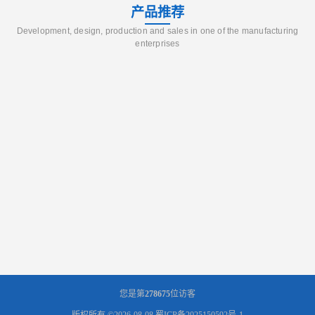
产品推荐
Development, design, production and sales in one of the manufacturing
enterprises
您是第
278675
位访客
版权所有 ©2026-08-08
蜀ICP备2025150592号-1