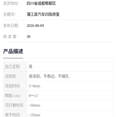
发货地址：
四川省成都郫都区
关键词：
蒲江县汽车凹陷修复
发布日期：
2026-08-09
阅 读 量：
38
产品描述
加工定制
是
涂刮性
易涂刮、不卷边、不缩孔
涂刮时间
3~8min
稠度 (cm)
8～12
可打磨时间
<60min
表干时间
<35min