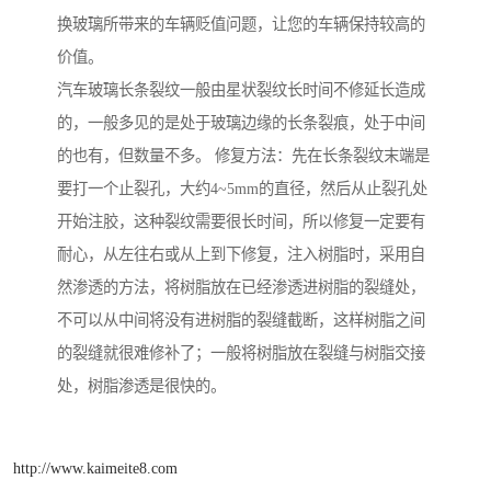
换玻璃所带来的车辆贬值问题，让您的车辆保持较高的
价值。
汽车玻璃长条裂纹一般由星状裂纹长时间不修延长造成
的，一般多见的是处于玻璃边缘的长条裂痕，处于中间
的也有，但数量不多。 修复方法：先在长条裂纹末端是
要打一个止裂孔，大约4~5mm的直径，然后从止裂孔处
开始注胶，这种裂纹需要很长时间，所以修复一定要有
耐心，从左往右或从上到下修复，注入树脂时，采用自
然渗透的方法，将树脂放在已经渗透进树脂的裂缝处，
不可以从中间将没有进树脂的裂缝截断，这样树脂之间
的裂缝就很难修补了；一般将树脂放在裂缝与树脂交接
处，树脂渗透是很快的。
http://www.kaimeite8.com