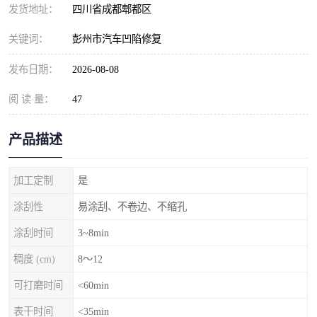
发货地址：
四川省成都郫都区
关键词：
彭州市汽车凹陷修复
发布日期：
2026-08-08
阅 读 量：
47
产品描述
加工定制
是
涂刮性
易涂刮、不卷边、不缩孔
涂刮时间
3~8min
稠度 (cm)
8～12
可打磨时间
<60min
表干时间
<35min