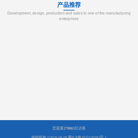
产品推荐
Development, design, production and sales in one of the manufacturing
enterprises
您是第
279065
位访客
版权所有 ©2026-08-08
蜀ICP备2025150592号-1