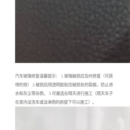
汽车玻璃修复温馨提示： 1.玻璃破损应及时修复（可获
得的效） 2.破损后用透明胶贴住破损处的裂痕，防止进
水和灰尘等杂质。 3.尽量选在晴天进行施工（雨天车子
在室内没洗车或没淋雨的前提下可以施工）。