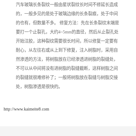
汽车玻璃长条裂纹一般由星状裂纹长时间不修延长造成
的，一般多见的是处于玻璃边缘的长条裂痕，处于中间
的也有，但数量不多。 修复方法：先在长条裂纹末端是
要打一个止裂孔，大约4~5mm的直径，然后从止裂孔处
开始注胶，这种裂纹需要很长时间，所以修复一定要有
耐心，从左往右或从上到下修复，注入树脂时，采用自
然渗透的方法，将树脂放在已经渗透进树脂的裂缝处，
不可以从中间将没有进树脂的裂缝截断，这样树脂之间
的裂缝就很难修补了；一般将树脂放在裂缝与树脂交接
处，树脂渗透是很快的。
http://www.kaimeite8.com